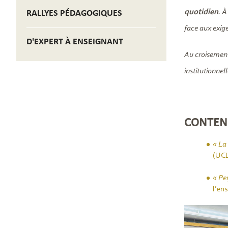
quotidien
. À
RALLYES PÉDAGOGIQUES
face aux exig
D'EXPERT À ENSEIGNANT
Au croisement
institutionnel
CONTEN
« La
(UCL
« Pe
l’en