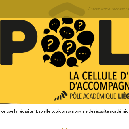
Rechercher
 ce que la réussite? Est-elle toujours synonyme de réussite académi