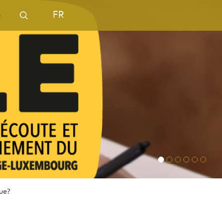
FR
que?