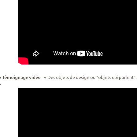
0
Témoignage vidéo
- « Des objets de design ou "objets qui parlen
»