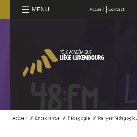
Aller
MENU
Accueil
Contact
au
contenu
principal
Fil
Accueil
Encadrant.e
Pédagogie
Rallyes Pédagogiq
d'Ariane