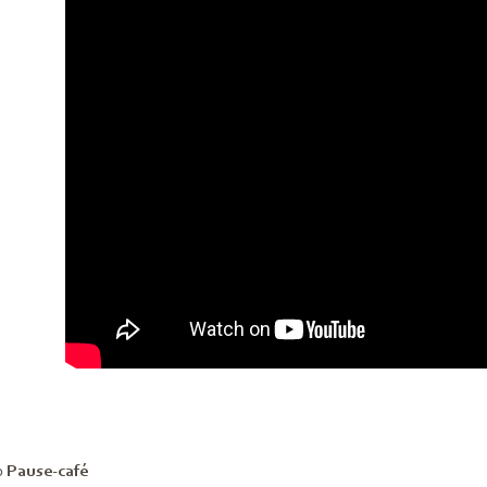
0
Pause-café