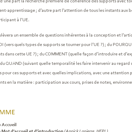
: d’une part la recherche première de cohérence des supports avec to
t-apprentissage ; d’autre part l’attention de tous les instants aux 
ticipant à l’UE.
lèvera un ensemble de questions inhérentes à la conception et l’arti
OI (vers quels types de supports se tourner pour l’UE ?) ; du POURQU
nts dans cette UE ?) ; du COMMENT (quelle façon d’introduire et d’ex
 du QUAND (suivant quelle temporalité les faire intervenir au regard 
s pour ces supports et avec quelles implications, avec une attention p
s en la matière : participation aux cours, prises de notes, environ
AMME
0
Accueil
0
Mot d’accueil et d’introduction
(Annick Lapierre, HEPL)