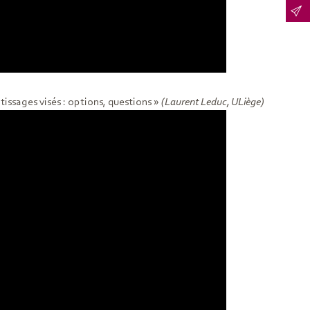
issages visés : options, questions »
(Laurent Leduc, ULiège)