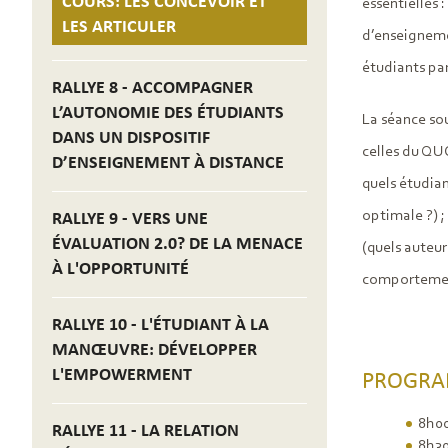
COURS: LES CONCEVOIR ET
essentielles 
LES ARTICULER
d’enseignemen
étudiants par
RALLYE 8 - ACCOMPAGNER
L’AUTONOMIE DES ÉTUDIANTS
La séance sou
DANS UN DISPOSITIF
celles du QU
D’ENSEIGNEMENT À DISTANCE
quels étudia
optimale ?) ;
RALLYE 9 - VERS UNE
ÉVALUATION 2.0? DE LA MENACE
(quels auteur
À L'OPPORTUNITÉ
comportement
RALLYE 10 - L'ÉTUDIANT À LA
MANŒUVRE: DÉVELOPPER
L'EMPOWERMENT
PROGR
8h0
RALLYE 11 - LA RELATION
8h3