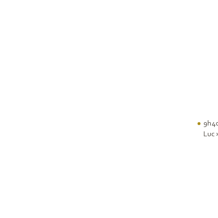
9h4
Luc 