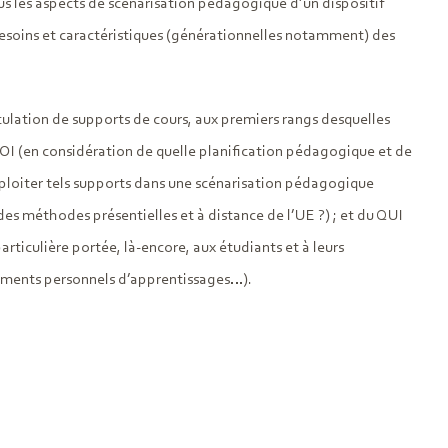
us les aspects de scénarisation pédagogique d’un dispositif
besoins et caractéristiques (générationnelles notamment) des
culation de supports de cours, aux premiers rangs desquelles
OI (en considération de quelle planification pédagogique et de
ploiter tels supports dans une scénarisation pédagogique
des méthodes présentielles et à distance de l’UE ?) ; et du QUI
articulière portée, là-encore, aux étudiants et à leurs
nements personnels d’apprentissages…).