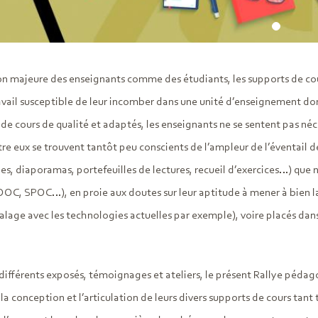
 majeure des enseignants comme des étudiants, les supports de cours
vail susceptible de leur incomber dans une unité d’enseignement don
de cours de qualité et adaptés, les enseignants ne se sentent pas néce
e eux se trouvent tantôt peu conscients de l’ampleur de l’éventail de 
es, diaporamas, portefeuilles de lectures, recueil d’exercices…) que 
OC, SPOC…), en proie aux doutes sur leur aptitude à mener à bien l
alage avec les technologies actuelles par exemple), voire placés dans 
 différents exposés, témoignages et ateliers, le présent Rallye pédagog
la conception et l’articulation de leurs divers supports de cours ta