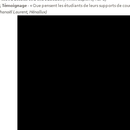
5
Témoignage
- « Que pensent les étudiants de leurs supports de cou
hanaël Laurent, Hénallux)