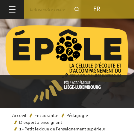
Aller
Rechercher
FR
au
contenu
principal
Fil
Accueil
Encadrant.e
Pédagogie
D'expert à enseignant
d'Ariane
1 - Petit lexique de l’enseignement supérieur