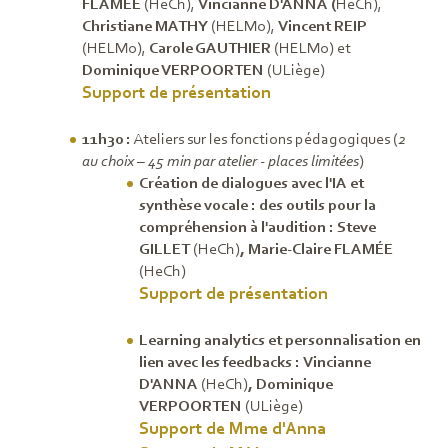
FLAMÉE
(HeCh),
Vincianne D'ANNA (
HeCh),
Christiane MATHY
(HELMo),
Vincent REIP
(HELMo),
Carole GAUTHIER
(HELMo) et
Dominique VERPOORTEN
(ULiège)
Support de présentation
11h30 :
Ateliers sur les fonctions pédagogiques (
2
au choix – 45 min par atelier - places limitées
)
Création de dialogues avec l'IA et
synthèse vocale : des outils pour la
compréhension à l'audition :
Steve
GILLET
(HeCh)
, Marie-Claire FLAMÉE
(HeCh)
Support de présentation
Learning analytics et personnalisation en
lien avec les feedbacks :
Vincianne
D'ANNA
(HeCh)
, Dominique
VERPOORTEN
(ULiège)
Support de Mme d'Anna