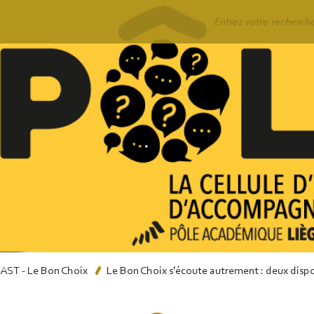
Rechercher
ST - Le Bon Choix
Le Bon Choix s’écoute autrement : deux dispos