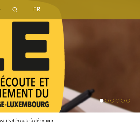
FR
itifs d'écoute à découvrir