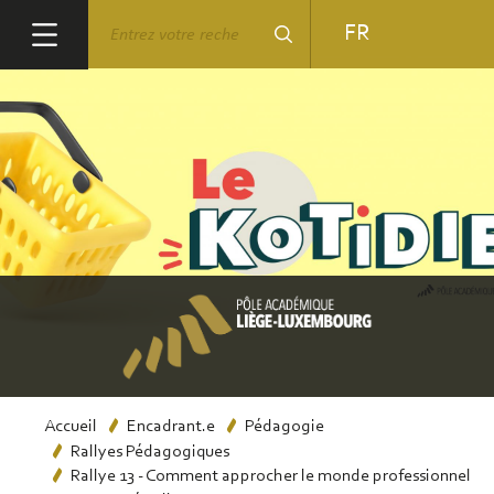
Aller
Rechercher
FR
au
contenu
principal
Fil
Accueil
Encadrant.e
Pédagogie
Rallyes Pédagogiques
d'Ariane
Rallye 13 - Comment approcher le monde professionnel