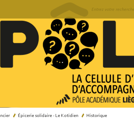
Rechercher
ancier
Épicerie solidaire - Le Kotidien
Historique