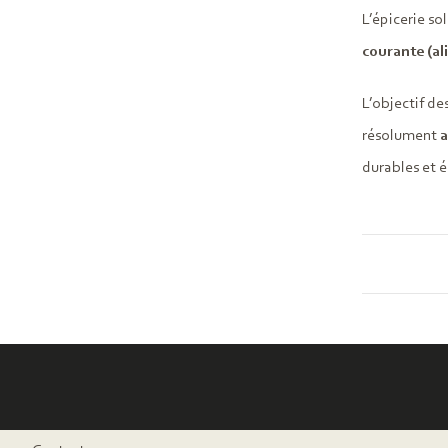
L’épicerie so
courante (al
L’objectif de
résolument
a
durables et é
Pied