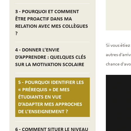
3 - POURQUOI ET COMMENT
ÊTRE PROACTIF DANS MA
RELATION AVEC MES COLLÈGUES
?
Si vous étiez
4 - DONNER L’ENVIE
autres d'arri
D’APPRENDRE : QUELQUES CLÉS
SUR LA MOTIVATION SCOLAIRE
chance d'avo
5 - POURQUOI IDENTIFIER LES
« PRÉREQUIS » DE MES
ÉTUDIANTS EN VUE
D’ADAPTER MES APPROCHES
DE L’ENSEIGNEMENT ?
6 - COMMENT SITUER LE NIVEAU