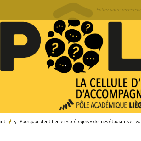
Rechercher
ant
5 - Pourquoi identifier les « prérequis » de mes étudiants en