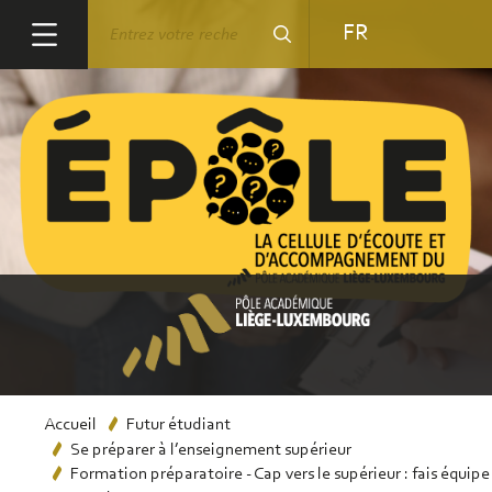
Aller
Rechercher
FR
au
contenu
principal
Fil
Accueil
Futur étudiant
Se préparer à l’enseignement supérieur
d'Ariane
Formation préparatoire - Cap vers le supérieur : fais équipe