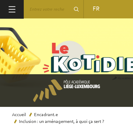
Aller
Rechercher
FR
au
contenu
principal
Fil
Accueil
Encadrant.e
Inclusion : un aménagement, à quoi ça sert ?
d'Ariane