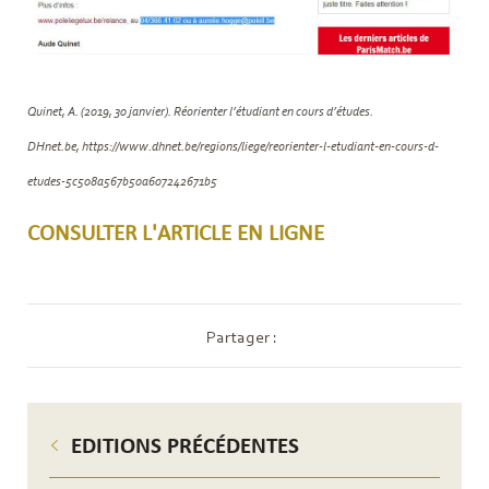
Quinet, A. (2019, 30 janvier). Réorienter l’étudiant en cours d’études.
DHnet.be, https://www.dhnet.be/regions/liege/reorienter-l-etudiant-en-cours-d-
etudes-5c508a567b50a607242671b5
CONSULTER L'ARTICLE EN LIGNE
Partager :
EDITIONS PRÉCÉDENTES