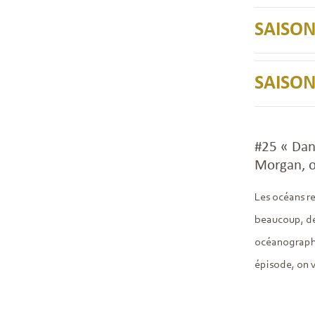
SAISON
SAISON
#25 « Dans
Morgan, o
Les océans re
beaucoup, de 
océanographe 
épisode, on v