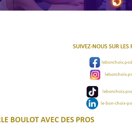
SUIVEZ-NOUS SUR LES 
lebonchoix.pod
lebonchoix.p
lebonchoix.p
le-bon-choix-po
LE BOULOT AVEC DES PROS