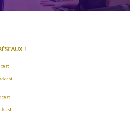
RÉSEAUX !
cast
odcast
odcast
dcast