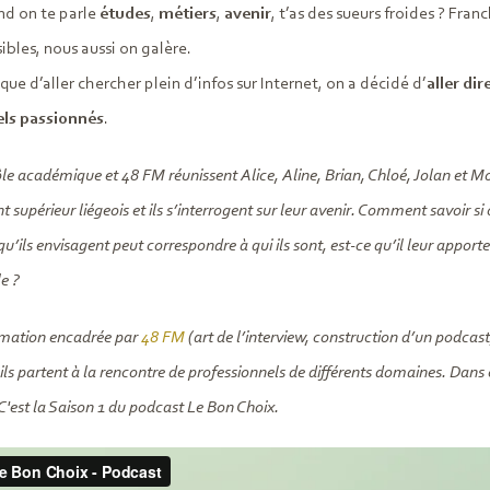
nd on te parle
études
,
métiers
,
avenir
, t’as des sueurs froides ? Fra
bles, nous aussi on galère.
 que d’aller chercher plein d’infos sur Internet, on a décidé d’
aller dir
els passionnés
.
le académique et 48 FM réunissent Alice, Aline, Brian, Chloé, Jolan et Mo
 supérieur liégeois et ils s’interrogent sur leur avenir. Comment savoir si
qu’ils envisagent peut correspondre à qui ils sont, est-ce qu’il leur appo
e ?
rmation encadrée par
48 FM
(art de l’interview, construction d’un podcast
ils partent à la rencontre de professionnels de différents domaines. Dans c
C'est la Saison 1 du podcast Le Bon Choix.