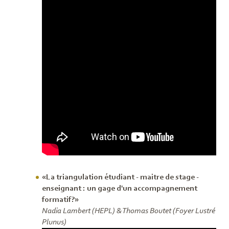
«La triangulation étudiant - maitre de stage -
enseignant : un gage d'un accompagnement
formatif?»
Nadia Lambert (HEPL) & Thomas Boutet (Foyer Lustré
Plunus)