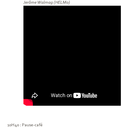
Jerôme Walmag (HELMo)
10H40 : Pause-café