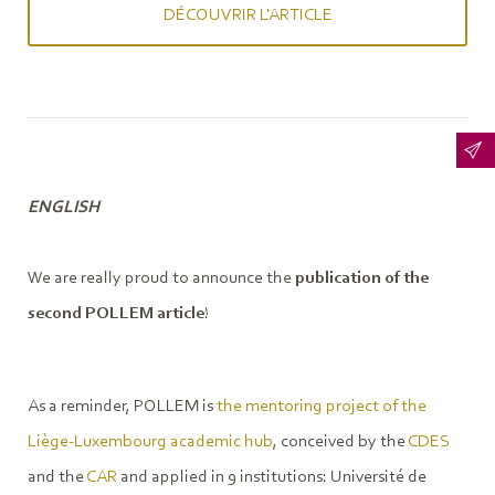
DÉCOUVRIR L'ARTICLE
ENGLISH
We are really proud to announce the
publication of the
second POLLEM article
!
As a reminder, POLLEM is
the mentoring project of the
Liège-Luxembourg academic hub
, conceived by the
CDES
and the
CAR
and applied in 9 institutions: Université de