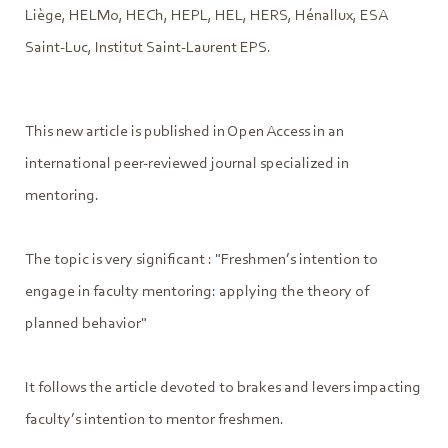
Liège, HELMo, HECh, HEPL, HEL, HERS, Hénallux, ESA
Saint-Luc, Institut Saint-Laurent EPS.
This new article is published in Open Access in an
international peer-reviewed journal specialized in
mentoring.
The topic is very significant : "Freshmen’s intention to
engage in faculty mentoring: applying the theory of
planned behavior"
It follows the article devoted to brakes and levers impacting
faculty’s intention to mentor freshmen.