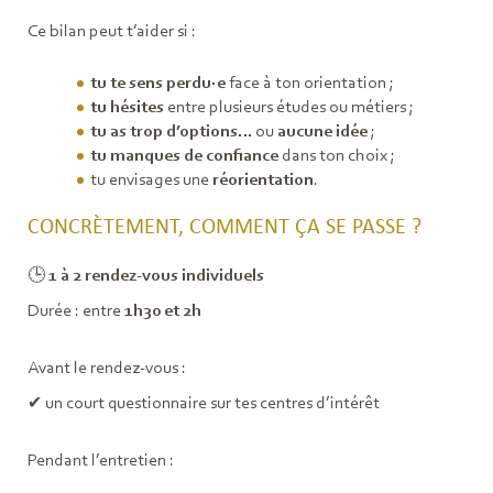
Ce bilan peut t’aider si :
tu te sens perdu·e
face à ton orientation ;
tu hésites
entre plusieurs études ou métiers ;
tu as trop d’options
… ou
aucune idée
;
tu manques de confiance
dans ton choix ;
tu envisages une
réorientation
.
CONCRÈTEMENT, COMMENT ÇA SE PASSE ?
🕒
1 à 2 rendez-vous individuels
Durée : entre
1h30 et 2h
Avant le rendez-vous :
✔ un court questionnaire sur tes centres d’intérêt
Pendant l’entretien :