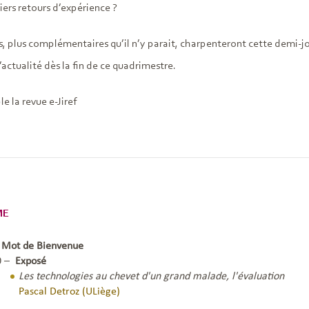
iers retours d’expérience ?
, plus complémentaires qu’il n’y parait, charpenteront cette demi-jo
’actualité dès la fin de ce quadrimestre.
e la revue e-Jiref
ME
–
Mot de Bienvenue
0 –
Exposé
Les technologies au chevet d'un grand malade, l'évaluation
Pascal Detroz (ULiège)