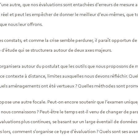
une autre, que nos évaluations sont entachées d’erreurs de mesure agg
 réel et peut les empêcher de donner le meilleur d’eux-mêmes, que tou
que nous leur offrons.
s constats, et comme la crise semble perdurer, il paraît opportun de 
 d’étude qui se structurera autour de deux axes majeurs.
organisera autour du postulat que les outils que nous proposons de m
 ce contexte à distance, limites auxquelles nous devons réfléchir. Quel
uels aménagements ont été vertueux ? Quelles méthodes sont prome
opose une autre focale. Peut-on encore soutenir que l’examen unique
 nous connaissons ? Peut-être le temps est-il venu de changer de pa
aluations plus continues, se basant sur un large éventail de données r
 lors, comment s’organise ce type d’évaluation ? Quels sont ses ava