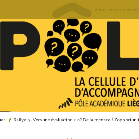
Rechercher
ues
Rallye 9 - Vers une évaluation 2.0? De la menace à l'opportuni