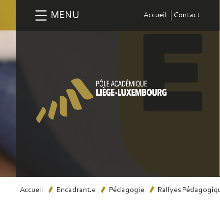
Aller
MENU
Accueil
Contact
au
contenu
principal
Fil
Accueil
Encadrant.e
Pédagogie
Rallyes Pédagogiq
d'Ariane