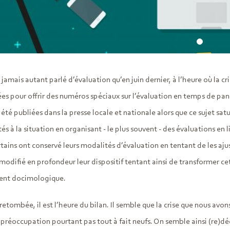
jamais autant parlé d’évaluation qu’en juin dernier, à l’heure où la cr
ées pour offrir des numéros spéciaux sur l’évaluation en temps de p
 été publiées dans la presse locale et nationale alors que ce sujet sat
és à la situation en organisant - le plus souvent - des évaluations en 
rtains ont conservé leurs modalités d’évaluation en tentant de les ajus
modifié en profondeur leur dispositif tentant ainsi de transformer c
nt docimologique.
retombée, il est l’heure du bilan. Il semble que la crise que nous avo
 préoccupation pourtant pas tout à fait neufs. On semble ainsi (re)dé