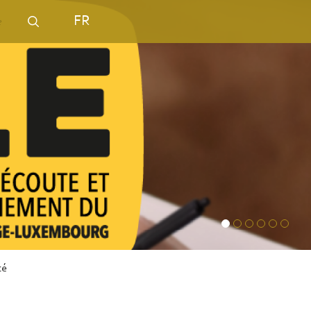
FR
té