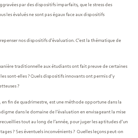
ravées par des dispositifs imparfaits, que le stress des
s les évalués ne sont pas égaux face aux dispositifs
repenser nos dispositifs d’évaluation. C’est la thématique de
anière traditionnelle aux étudiants ont fait preuve de certaines
les sont-elles ? Quels dispositifs innovants ont permis d’y
tteuses ?
, en fin de quadrimestre, est une méthode opportune dans la
radigme dans le domaine de l’évaluation en envisageant la mise
ecueillies tout au long de l’année, pour juger les aptitudes d’un
ntages ? Ses éventuels inconvénients ? Quelles leçons peut-on