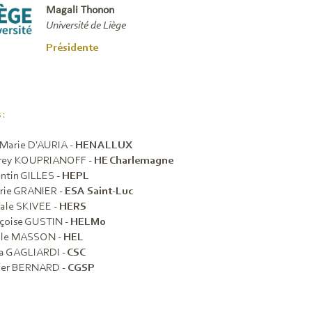
Magali Thonon
Université de Liège
Présidente
 :
Marie D'AURIA -
HENALLUX
rey KOUPRIANOFF -
HE Charlemagne
ntin GILLES -
HEPL
rie GRANIER -
ESA Saint-Luc
ale SKIVEE -
HERS
çoise GUSTIN -
HELMo
ole MASSON -
HEL
a GAGLIARDI -
CSC
vier BERNARD -
CGSP