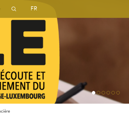
FR
ncière