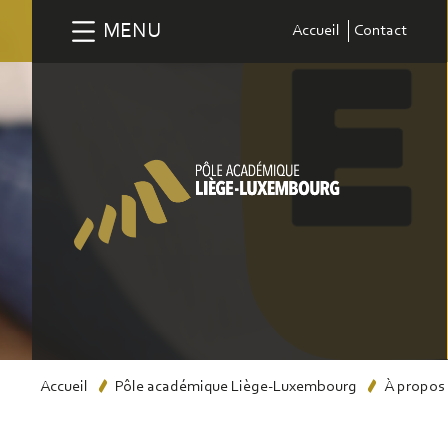
Aller
MENU
Accueil
Contact
au
contenu
principal
Fil
Accueil
Pôle académique Liège-Luxembourg
À propos 
d'Ariane