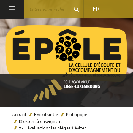
Aller
Rechercher
FR
au
contenu
principal
Fil
Accueil
Encadrant.e
Pédagogie
D'expert à enseignant
d'Ariane
7 - L’évaluation : les pièges à éviter