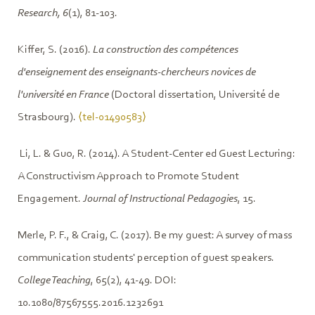
Research, 6
(1), 81-103.
Kiffer, S. (2016).
La construction des compétences
d'enseignement des enseignants-chercheurs novices de
l'université en France
(Doctoral dissertation, Université de
Strasbourg).
⟨tel-01490583⟩
Li, L. & Guo, R. (2014). A Student-Center ed Guest Lecturing:
A Constructivism Approach to Promote Student
Engagement.
Journal of Instructional Pedagogies
, 15.
Merle, P. F., & Craig, C. (2017). Be my guest: A survey of mass
communication students' perception of guest speakers.
College Teaching
, 65(2), 41-49. DOI:
10.1080/87567555.2016.1232691