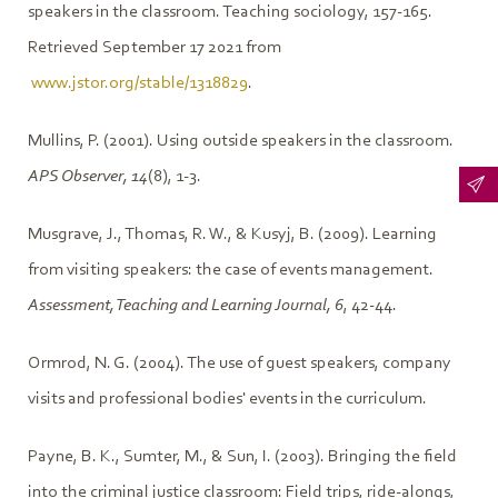
speakers in the classroom. Teaching sociology, 157-165.
Retrieved September 17 2021 from
www.jstor.org/stable/1318829
.
Mullins, P. (2001). Using outside speakers in the classroom.
APS Observer, 14
(8), 1-3.
Musgrave, J., Thomas, R. W., & Kusyj, B. (2009). Learning
from visiting speakers: the case of events management.
Assessment, Teaching and Learning Journal, 6
, 42-44.
Ormrod, N. G. (2004). The use of guest speakers, company
visits and professional bodies' events in the curriculum.
Payne, B. K., Sumter, M., & Sun, I. (2003). Bringing the field
into the criminal justice classroom: Field trips, ride-alongs,