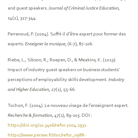
and guest speakers.
Journal of Criminal Justice Education,
14
(2), 327-344.
Perrenoud, P. (2004). Suffit-il d’être expert pour former des
experts.
Enseigner la musique
, (6-7), 87-106.
Riebe, L., Sibson, R., Roepen, D., & Meakins, K. (2013).
Impact of industry guest speakers on business students'
perceptions of employability skills development.
Industry
and Higher Education, 27
(1), 55-66.
Tochon, F. (2004). Le nouveau visage de l’enseignant expert.
Recherche & formation, 47
(1), 89-103. DOI :
https://doi.org/10.3406/refor.2004.1932
https://www.persee.fr/doc/refor_0988-