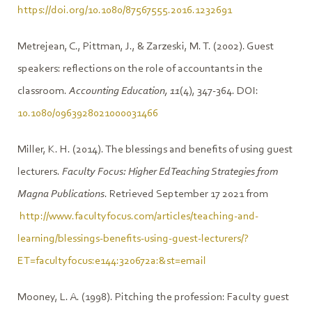
https://doi.org/10.1080/87567555.2016.1232691
Metrejean, C., Pittman, J., & Zarzeski, M. T. (2002). Guest
speakers: reflections on the role of accountants in the
classroom.
Accounting Education, 11
(4), 347-364. DOI:
10.1080/0963928021000031466
Miller, K. H. (2014). The blessings and benefits of using guest
lecturers.
Faculty Focus: Higher Ed Teaching Strategies from
Magna Publications
. Retrieved September 17 2021 from
http://www.facultyfocus.com/articles/teaching-and-
learning/blessings-benefits-using-guest-lecturers/?
ET=facultyfocus:e144:320672a:&st=email
Mooney, L. A. (1998). Pitching the profession: Faculty guest