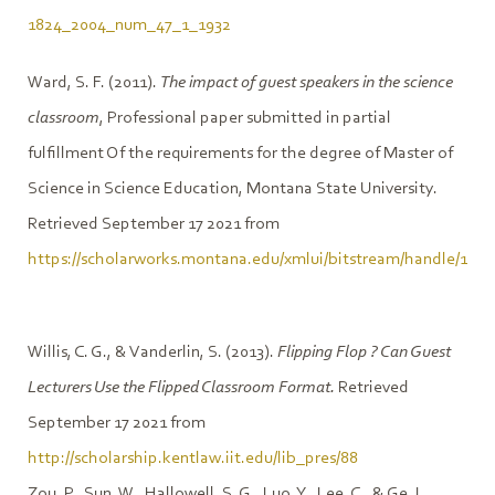
1824_2004_num_47_1_1932
Ward, S. F. (2011).
The impact of guest speakers in the science
classroom
, Professional paper submitted in partial
fulfillment Of the requirements for the degree of Master of
Science in Science Education, Montana State University.
Retrieved September 17 2021 from
https://scholarworks.montana.edu/xmlui/bitstream/handle/1/2
Willis, C. G., & Vanderlin, S. (2013).
Flipping Flop ? Can Guest
Lecturers Use the Flipped Classroom Format.
Retrieved
September 17 2021 from
http://scholarship.kentlaw.iit.edu/lib_pres/88
Zou, P., Sun, W., Hallowell, S. G., Luo, Y., Lee, C., & Ge, L.