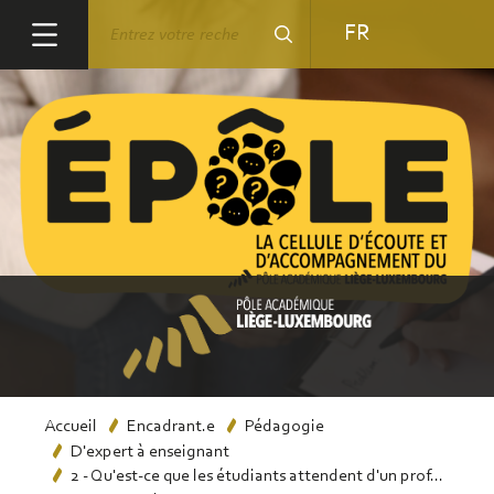
Aller
Rechercher
FR
au
contenu
principal
Fil
Accueil
Encadrant.e
Pédagogie
D'expert à enseignant
d'Ariane
2 - Qu'est-ce que les étudiants attendent d'un prof...