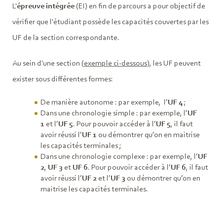
L'
épreuve intégrée
(EI) en fin de parcours a pour objectif de
vérifier que l'étudiant possède les capacités couvertes par les
UF de la section correspondante.
Au sein d'une section (
exemple ci-dessous
), les UF peuvent
exister sous différentes formes:
De manière autonome : par exemple, l’
UF 4
;
Dans une chronologie simple : par exemple, l’
UF
1
et l’
UF 5
. Pour pouvoir accéder à l’
UF 5
, il faut
avoir réussi l’
UF 1
ou démontrer qu’on en maitrise
les capacités terminales ;
Dans une chronologie complexe : par exemple, l’
UF
2
,
UF
3
et
UF
6
. Pour pouvoir accéder à l’
UF 6
, il faut
avoir réussi l’
UF 2
et l’
UF 3
ou démontrer qu’on en
maitrise les capacités terminales.