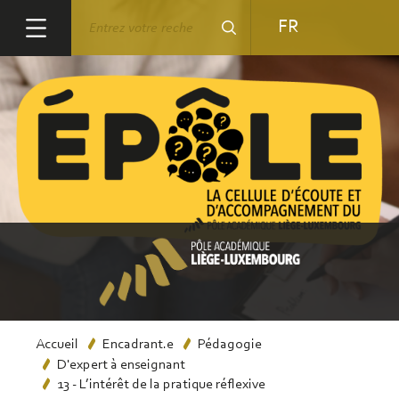
Aller
Rechercher
FR
au
contenu
principal
Fil
Accueil
Encadrant.e
Pédagogie
D'expert à enseignant
d'Ariane
13 - L’intérêt de la pratique réflexive