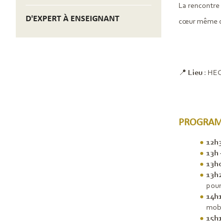
La rencontre 
D'EXPERT À ENSEIGNANT
cœur même des
📍
Lieu
: HEC
PROGRAM
12h
13h
13h
13h
pour
14h
mobi
15h