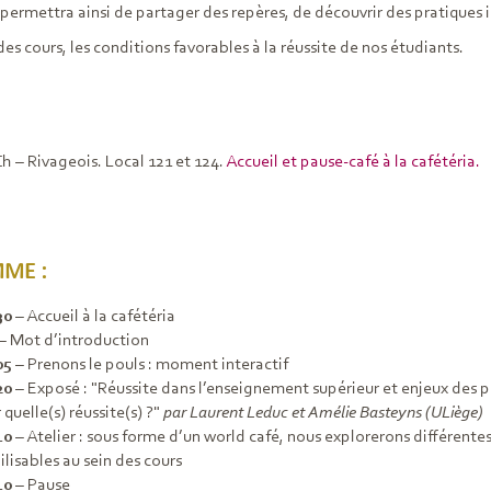
permettra ainsi de partager des repères, de découvrir des pratiques in
 cours, les conditions favorables à la réussite de nos étudiants.
h – Rivageois. Local 121 et 124.
Accueil et pause-café à la cafétéria.
ME :
30
– Accueil à la cafétéria
– Mot d’introduction
05
– Prenons le pouls : moment interactif
20
– Exposé : "Réussite dans l’enseignement supérieur et enjeux des pr
 quelle(s) réussite(s) ?"
par Laurent Leduc et Amélie Basteyns (ULiège)
10
– Atelier : sous forme d’un world café, nous explorerons différentes
lisables au sein des cours
10
– Pause