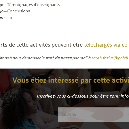
30
– Témoignages d’enseignants
40
– Conclusions
00
- Fin
rts
de cette activités peuvent être
téléchargés via ce 
itons à nous demander le
mot de passe
par mail à
sarah.fazius@polell
Vous étiez intéressé par cette activ
Inscrivez-vous ci-dessous pour être tenu inf