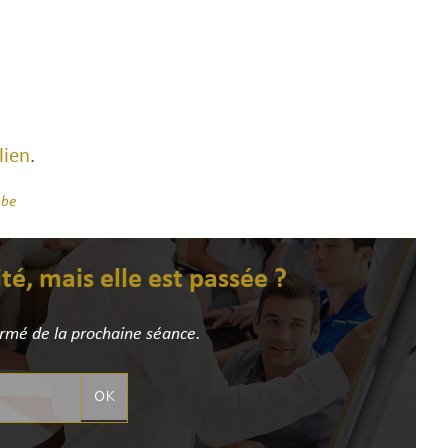
lien
.
.be
ité, mais elle est passée ?
ormé de la prochaine séance.
OK