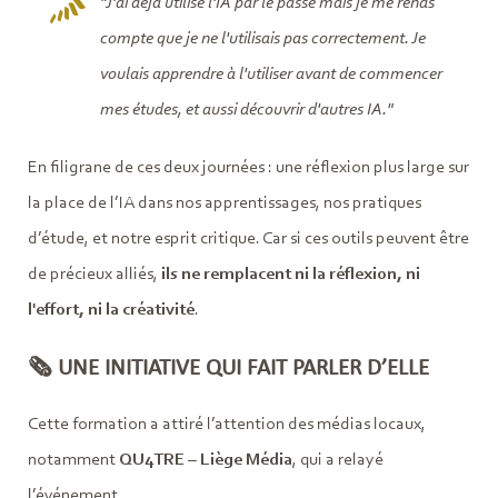
"J'ai déjà utilisé l'IA par le passé mais je me rends
compte que je ne l'utilisais pas correctement. Je
voulais apprendre à l'utiliser avant de commencer
mes études, et aussi découvrir d'autres IA."
En filigrane de ces deux journées : une réflexion plus large sur
la place de l’IA dans nos apprentissages, nos pratiques
d’étude, et notre esprit critique. Car si ces outils peuvent être
de précieux alliés,
ils ne remplacent ni la réflexion, ni
l'effort, ni la créativité
.
🗞️ UNE INITIATIVE QUI FAIT PARLER D’ELLE
Cette formation a attiré l’attention des médias locaux,
notamment
QU4TRE – Liège Média
, qui a relayé
l’événement.