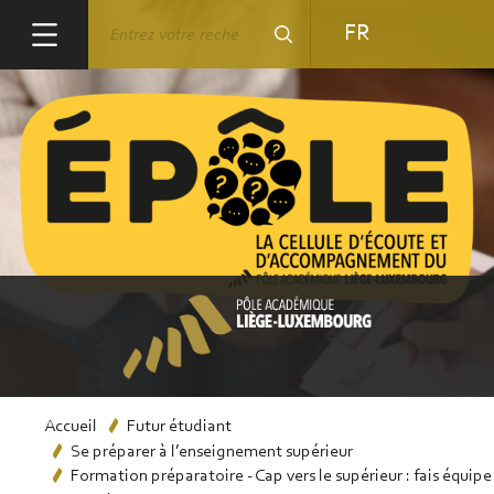
Aller
Rechercher
FR
au
contenu
principal
Fil
Accueil
Futur étudiant
Se préparer à l’enseignement supérieur
d'Ariane
Formation préparatoire - Cap vers le supérieur : fais équipe