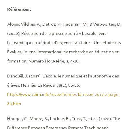
Références :
Alonso Vilches, V., Detroz, P., Hausman, M., & Verpoorten, D.
(2020). Réception de la prescription à « basculer vers
l’eLearning » en période d’urgence sanitaire – Une étude cas.
Évaluer. Journal international de recherche en éducation et
formation, Numéro Hors-série, 1, 5-16.
Denouël, J. (2017). L’école, le numérique et l’autonomie des
élèves. Hermès, La Revue, 78(2), 80-86.
https://www.cairn.info/revue-hermes-la-revue-2017-2-page-
80.htm
Hodges, C., Moore, S., Lockee, B., Trust, T., et al. (2020). The
Difference Between Emergency Remote Teachingand