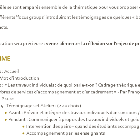
ôle
se sont emparés ensemble de la thématique pour vous proposer c
fférents ‘focus groups’ introduiront les témoignages de quelques « bo
ncts.
pation sera précieuse :
venez alimenter la réflexion sur l’enjeu de 
MME
0
: Accueil
 Mot d’introduction
0
: « Les travaux individuels : de quoi parle-t-on ? Cadrage théorique
res de services d’accompagnement et d’encadrement » - Par Franço
: Pause
15
: Témoignages et Ateliers (2 au choix)
Avant : Prévoir et intégrer des travaux individuels dans un cour
Pendant : Communiquer à propos des travaux individuels et guider
Intervention des pairs – quand des étudiants accompag
Accompagnement par les enseignants