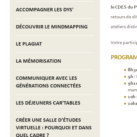
le CDES du P
ACCOMPAGNER LES DYS'
retours de di
DÉCOUVRIR LE MINDMAPPING
ateliers disti
Votre partici
LE PLAGIAT
PROGRA
LA MÉMORISATION
8h3
9h
:
COMMUNIQUER AVEC LES
9h1
GÉNÉRATIONS CONNECTÉES
memb
10h
LES DÉJEUNERS CAR'TABLES
10h
CRÉER UNE SALLE D’ÉTUDES
VIRTUELLE : POURQUOI ET DANS
QUEL CADRE ?