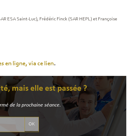
(SAR ESA Saint-Luc), Frédéric Finck (SAR HEPL) et Françoise
s en ligne, via ce lien
.
ité, mais elle est passée ?
ormé de la prochaine séance.
OK