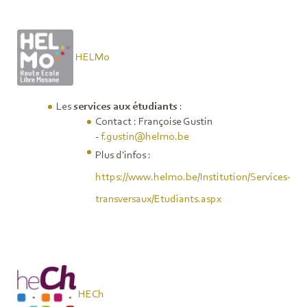
HELMo
Les
services aux étudiants
:
Contact : Françoise Gustin
-
f.gustin@helmo.be
Plus d'infos
:
https://www.helmo.be/Institution/Services-
transversaux/Etudiants.aspx
HECh