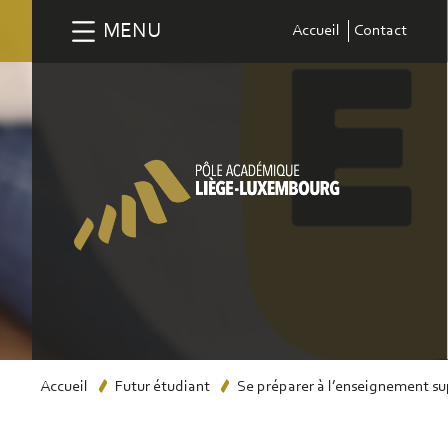
Aller
MENU
Accueil
Contact
au
contenu
principal
Fil
Accueil
Futur étudiant
Se préparer à l’enseignement su
d'Ariane