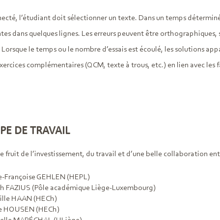
ecté, l’étudiant doit sélectionner un texte. Dans un temps déterminé e
tes dans quelques lignes. Les erreurs peuvent être orthographiques, st
Lorsque le temps ou le nombre d’essais est écoulé, les solutions app
exercices complémentaires (QCM, texte à trous, etc.) en lien avec les fa
PE DE TRAVAIL
le fruit de l’investissement, du travail et d’une belle collaboration e
e-Françoise GEHLEN (HEPL)
h FAZIUS (Pôle académique Liège-Luxembourg)
ille HAAN (HECh)
e HOUSEN (HECh)