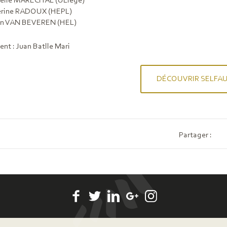
ielle MARÉCHAL (ULiège)
erine RADOUX (HEPL)
ien VAN BEVEREN (HEL)
t : Juan Batlle Mari
DÉCOUVRIR SELFA
Partager :