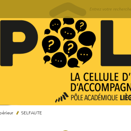
Rechercher
périeur
SELFAUTE