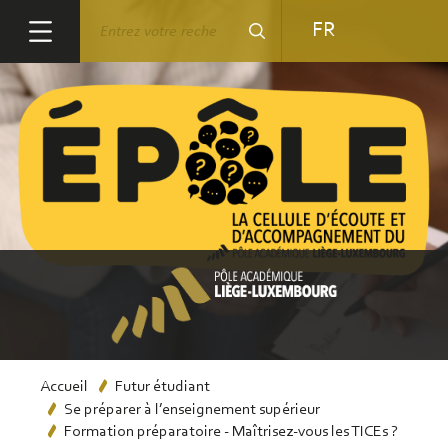
Aller
Rechercher
FR
au
contenu
principal
Fil
Accueil
Futur étudiant
Se préparer à l’enseignement supérieur
d'Ariane
Formation préparatoire - Maîtrisez-vous les TICEs ?