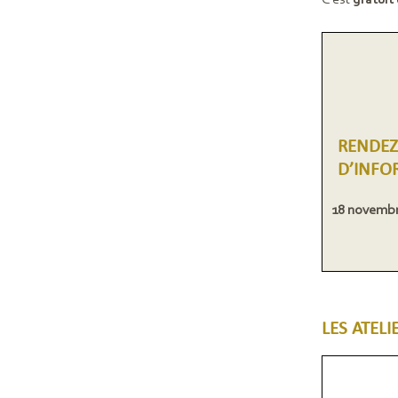
C’est
gratuit
RENDEZ
D’INFO
18 novemb
LES ATELI