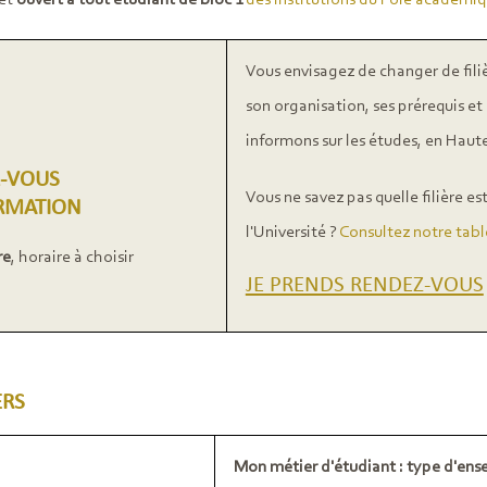
et
ouvert à tout étudiant de bloc 1
des institutions du Pôle académ
Vous envisagez de changer de fili
son organisation, ses prérequis et
informons sur les études, en Haute
-VOUS
Vous ne savez pas quelle filière e
RMATION
l'Université ?
Consultez notre table
re
, horaire à choisir
JE PRENDS RENDEZ-VOUS
ERS
Mon métier d'étudiant : type d'ense