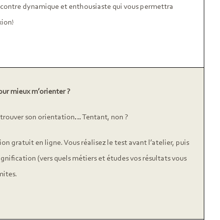
ncontre dynamique et enthousiaste qui vous permettra
xion!
our mieux m’orienter ?
trouver son orientation… Tentant, non ?
n gratuit en ligne. Vous réalisez le test avant l’atelier, puis
nification (vers quels métiers et études vos résultats vous
mites.